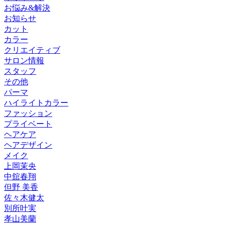
お悩み&解決
お知らせ
カット
カラー
クリエイティブ
サロン情報
スタッフ
その他
パーマ
ハイライトカラー
ファッション
プライベート
ヘアケア
ヘアデザイン
メイク
上岡茉央
中舘春翔
但野 美香
佐々木健太
別所叶実
孝山美蘭