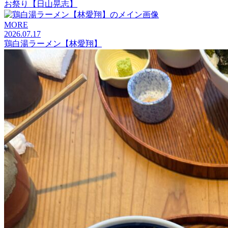
お祭り【日山晃志】
MORE
2026.07.17
鶏白湯ラーメン【林愛翔】