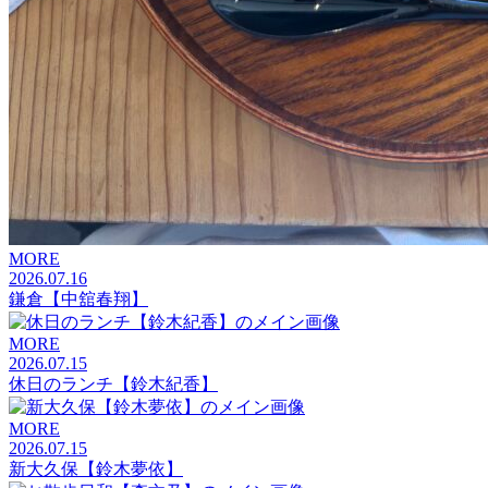
MORE
2026.07.16
鎌倉【中舘春翔】
MORE
2026.07.15
休日のランチ【鈴木紀香】
MORE
2026.07.15
新大久保【鈴木夢依】