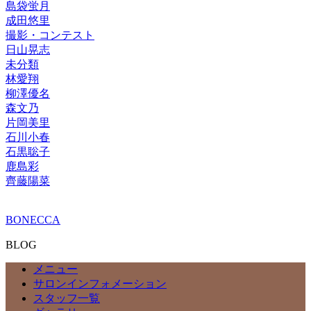
島袋蛍月
成田悠里
撮影・コンテスト
日山晃志
未分類
林愛翔
柳澤優名
森文乃
片岡美里
石川小春
石黒聡子
鹿島彩
齊藤陽菜
BONECCA
BLOG
メニュー
サロンインフォメーション
スタッフ一覧