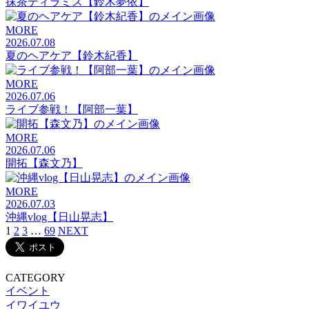
抹茶ティラミス【鈴木夢依】
MORE
2026.07.08
夏のヘアケア【鈴木紀香】
MORE
2026.07.06
ライブ参戦！【阿部一葉】
MORE
2026.07.06
開拓【森文乃】
MORE
2026.07.03
沖縄vlog【日山晃志】
1
2
3
…
69
NEXT
CATEGORY
イベント
イワイユウ