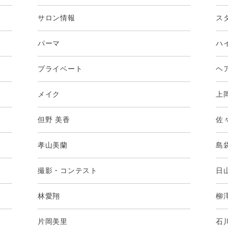
サロン情報
ス
パーマ
ハ
プライベート
ヘ
メイク
上
但野 美香
佐
孝山美蘭
島
撮影・コンテスト
日
林愛翔
柳
片岡美里
石