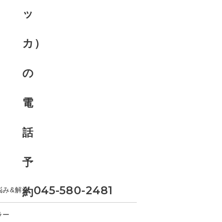
045-580-2481
悩み&解決
ラー