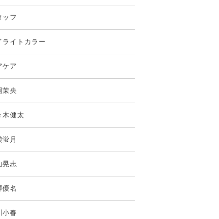
タッフ
イライトカラー
アケア
岡茉央
々木健太
袋蛍月
山晃志
澤優名
川小春