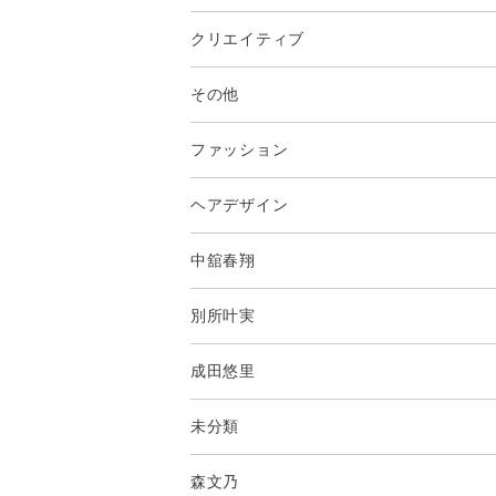
クリエイティブ
その他
ファッション
ヘアデザイン
中舘春翔
別所叶実
成田悠里
未分類
森文乃