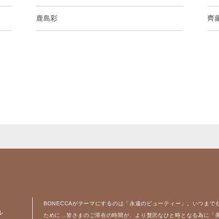
鹿島彩
齊
BONECCAがテーマにするのは「永遠のビューティー」。いつまで
ル
ために…皆さまのご滞在の時間が、より贅沢なひと時となる為に「