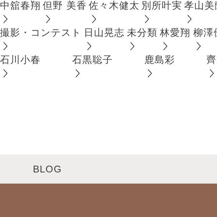
中舘春翔
但野 美香
佐々木健太
別所叶実
孝山美
撮影・コンテスト
日山晃志
未分類
林愛翔
柳澤
石川小春
石黒聡子
鹿島彩
齊
BLOG