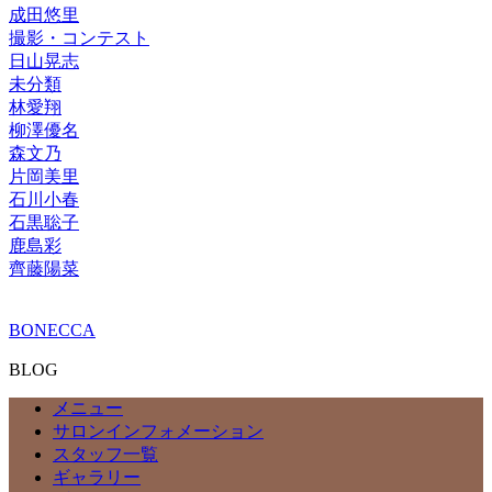
成田悠里
撮影・コンテスト
日山晃志
未分類
林愛翔
柳澤優名
森文乃
片岡美里
石川小春
石黒聡子
鹿島彩
齊藤陽菜
BONECCA
BLOG
メニュー
サロンインフォメーション
スタッフ一覧
ギャラリー