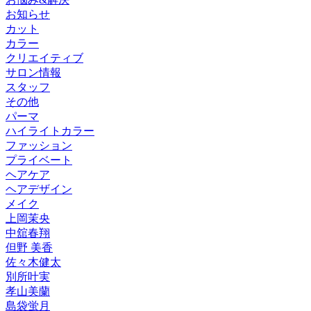
お知らせ
カット
カラー
クリエイティブ
サロン情報
スタッフ
その他
パーマ
ハイライトカラー
ファッション
プライベート
ヘアケア
ヘアデザイン
メイク
上岡茉央
中舘春翔
但野 美香
佐々木健太
別所叶実
孝山美蘭
島袋蛍月