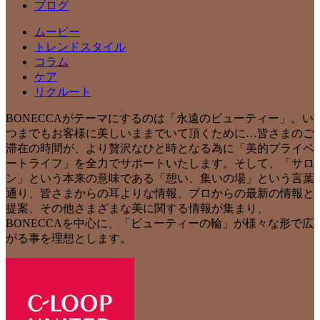
ブログ
ムービー
トレンドスタイル
コラム
ケア
リクルート
BONECCAがテーマにするのは「永遠のビューティー」。い
つまでもお客様に美しいままでいて頂くために…皆さまのご
滞在の時間が、より贅沢なひと時となる為に「美的プライベ
ートライフ」を全力でサポートいたします。そして、「サロ
ン」という本来の意味である「憩い、集いの場」という言葉
通り、皆さまからの耳よりな情報、プロからの最新の情報と
提案、その他さまざまな美に関する情報が集まり、
BONECCAを中心に、「ビューティーの輪」が様々な形で広
がる事を理想とします。