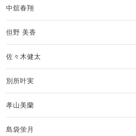
中舘春翔
但野 美香
佐々木健太
別所叶実
孝山美蘭
島袋蛍月