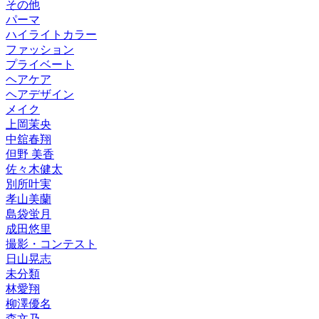
その他
パーマ
ハイライトカラー
ファッション
プライベート
ヘアケア
ヘアデザイン
メイク
上岡茉央
中舘春翔
但野 美香
佐々木健太
別所叶実
孝山美蘭
島袋蛍月
成田悠里
撮影・コンテスト
日山晃志
未分類
林愛翔
柳澤優名
森文乃