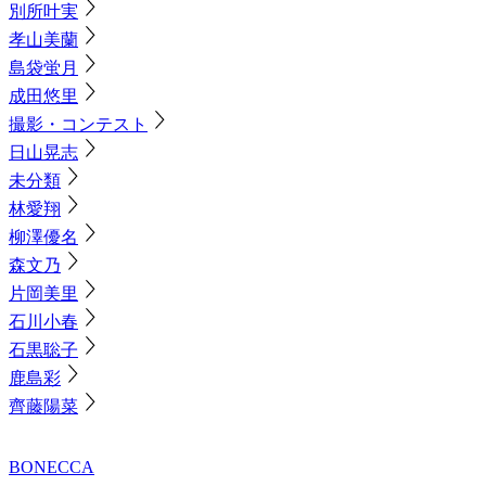
別所叶実
孝山美蘭
島袋蛍月
成田悠里
撮影・コンテスト
日山晃志
未分類
林愛翔
柳澤優名
森文乃
片岡美里
石川小春
石黒聡子
鹿島彩
齊藤陽菜
BONECCA