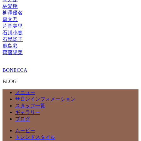
林愛翔
柳澤優名
森文乃
片岡美里
石川小春
石黒聡子
鹿島彩
齊藤陽菜
BONECCA
BLOG
メニュー
サロンインフォメーション
スタッフ一覧
ギャラリー
ブログ
ムービー
トレンドスタイル