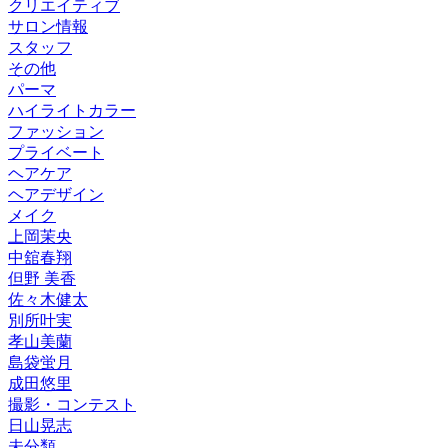
クリエイティブ
サロン情報
スタッフ
その他
パーマ
ハイライトカラー
ファッション
プライベート
ヘアケア
ヘアデザイン
メイク
上岡茉央
中舘春翔
但野 美香
佐々木健太
別所叶実
孝山美蘭
島袋蛍月
成田悠里
撮影・コンテスト
日山晃志
未分類