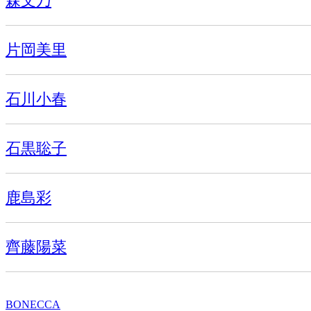
森文乃
片岡美里
石川小春
石黒聡子
鹿島彩
齊藤陽菜
BONECCA