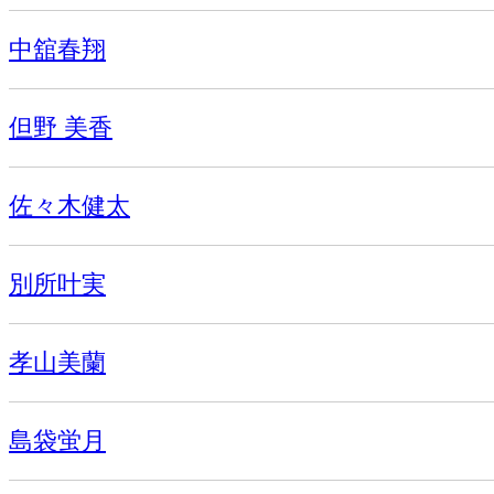
中舘春翔
但野 美香
佐々木健太
別所叶実
孝山美蘭
島袋蛍月