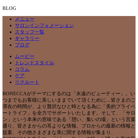
BLOG
メニュー
サロンインフォメーション
スタッフ一覧
ギャラリー
ブログ
ムービー
トレンドスタイル
コラム
ケア
リクルート
BONECCAがテーマにするのは「永遠のビューティー」。い
つまでもお客様に美しいままでいて頂くために…皆さまのご
滞在の時間が、より贅沢なひと時となる為に「美的プライベ
ートライフ」を全力でサポートいたします。そして、「サロ
ン」という本来の意味である「憩い、集いの場」という言葉
通り、皆さまからの耳よりな情報、プロからの最新の情報と
提案、その他さまざまな美に関する情報が集まり、