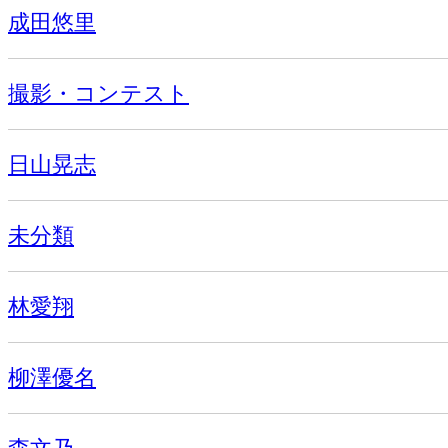
成田悠里
撮影・コンテスト
日山晃志
未分類
林愛翔
柳澤優名