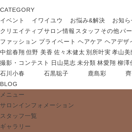
CATEGORY
イベント
イワイユウ
お悩み&解決
お知ら
クリエイティブ
サロン情報
スタッフ
その他
パ
ファッション
プライベート
ヘアケア
ヘアデザ
中舘春翔
但野 美香
佐々木健太
別所叶実
孝山美
撮影・コンテスト
日山晃志
未分類
林愛翔
柳澤
石川小春
石黒聡子
鹿島彩
齊
BLOG
メニュー
サロンインフォメーション
スタッフ一覧
ギャラリー