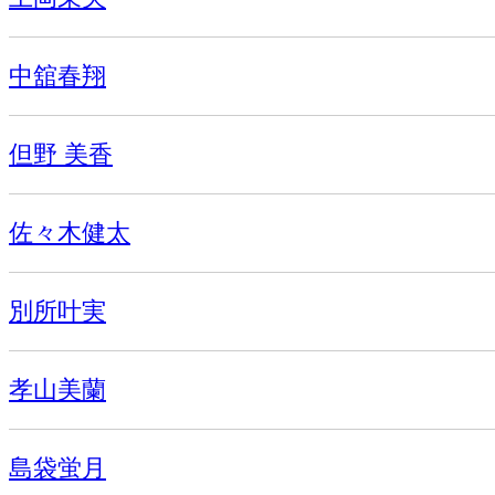
中舘春翔
但野 美香
佐々木健太
別所叶実
孝山美蘭
島袋蛍月