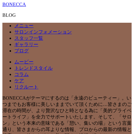
BONECCA
BLOG
メニュー
サロンインフォメーション
スタッフ一覧
ギャラリー
ブログ
ムービー
トレンドスタイル
コラム
ケア
リクルート
BONECCAがテーマにするのは「永遠のビューティー」。い
つまでもお客様に美しいままでいて頂くために…皆さまのご
滞在の時間が、より贅沢なひと時となる為に「美的プライベ
ートライフ」を全力でサポートいたします。そして、「サロ
ン」という本来の意味である「憩い、集いの場」という言葉
通り、皆さまからの耳よりな情報、プロからの最新の情報と