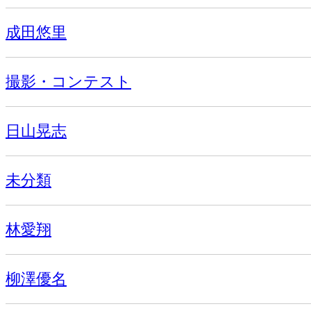
成田悠里
撮影・コンテスト
日山晃志
未分類
林愛翔
柳澤優名