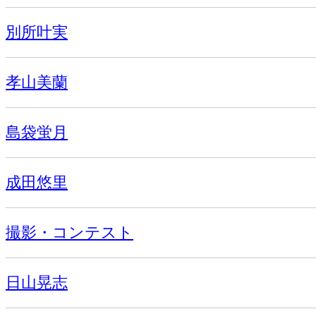
別所叶実
孝山美蘭
島袋蛍月
成田悠里
撮影・コンテスト
日山晃志