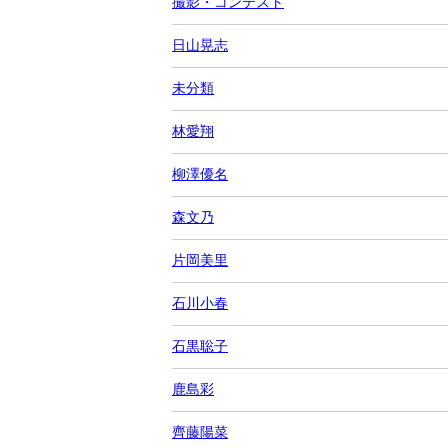
撮影・コンテスト
日山晃志
未分類
林愛翔
柳澤優名
森文乃
片岡美里
石川小春
石黒聡子
鹿島彩
齊藤陽菜