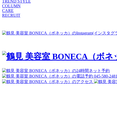
TREND STYLE
COLUMN
CARE
RECRUIT
045-580-248