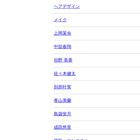
ヘアデザイン
メイク
上岡茉央
中舘春翔
但野 美香
佐々木健太
別所叶実
孝山美蘭
島袋蛍月
成田悠里