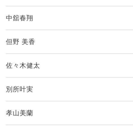
中舘春翔
但野 美香
佐々木健太
別所叶実
孝山美蘭