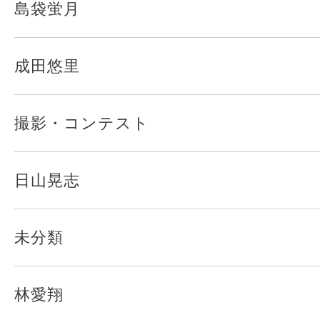
島袋蛍月
成田悠里
撮影・コンテスト
日山晃志
未分類
林愛翔