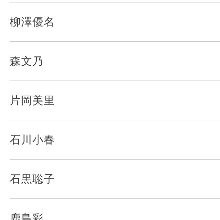
柳澤優名
森文乃
片岡美里
石川小春
石黒聡子
鹿島彩