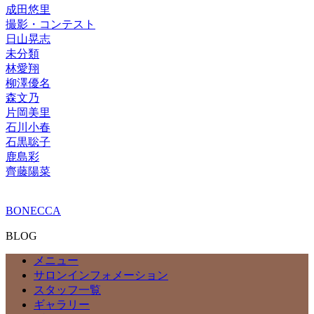
成田悠里
撮影・コンテスト
日山晃志
未分類
林愛翔
柳澤優名
森文乃
片岡美里
石川小春
石黒聡子
鹿島彩
齊藤陽菜
BONECCA
BLOG
メニュー
サロンインフォメーション
スタッフ一覧
ギャラリー