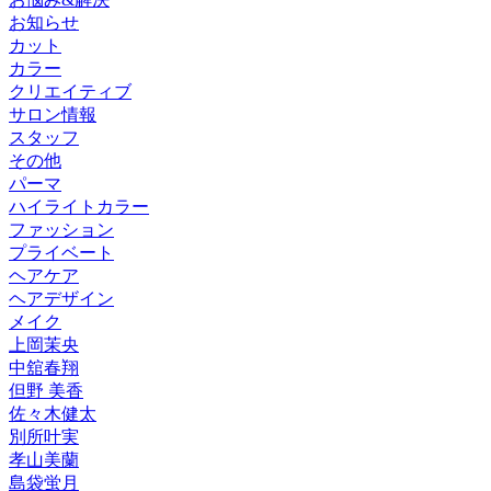
お知らせ
カット
カラー
クリエイティブ
サロン情報
スタッフ
その他
パーマ
ハイライトカラー
ファッション
プライベート
ヘアケア
ヘアデザイン
メイク
上岡茉央
中舘春翔
但野 美香
佐々木健太
別所叶実
孝山美蘭
島袋蛍月