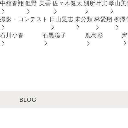
中舘春翔
但野 美香
佐々木健太
別所叶実
孝山美
撮影・コンテスト
日山晃志
未分類
林愛翔
柳澤
石川小春
石黒聡子
鹿島彩
齊
BLOG