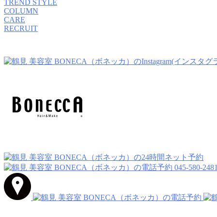
TREND STYLE
COLUMN
CARE
RECRUIT
045-580-248