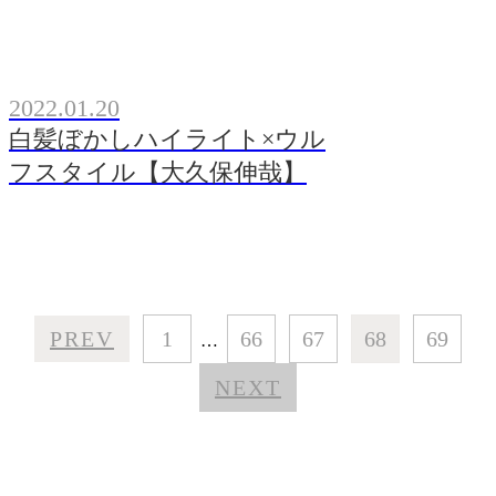
2022.01.20
白髪ぼかしハイライト×ウル
フスタイル【大久保伸哉】
PREV
1
66
67
68
69
…
NEXT