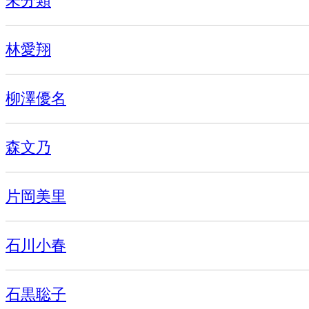
未分類
林愛翔
柳澤優名
森文乃
片岡美里
石川小春
石黒聡子