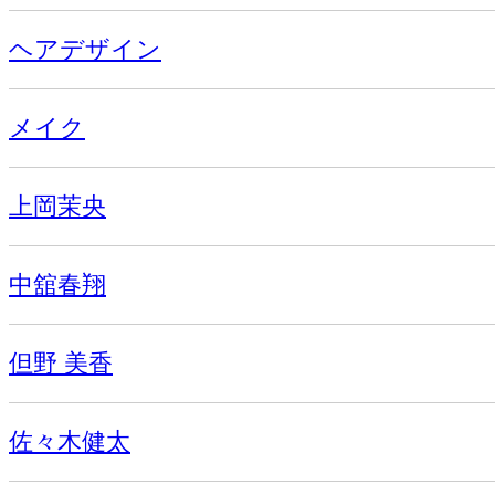
ヘアデザイン
メイク
上岡茉央
中舘春翔
但野 美香
佐々木健太