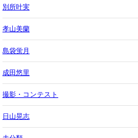
別所叶実
孝山美蘭
島袋蛍月
成田悠里
撮影・コンテスト
日山晃志