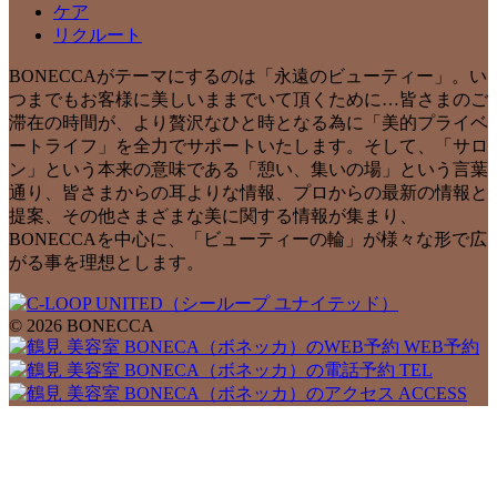
ケア
リクルート
BONECCAがテーマにするのは「永遠のビューティー」。い
つまでもお客様に美しいままでいて頂くために…皆さまのご
滞在の時間が、より贅沢なひと時となる為に「美的プライベ
ートライフ」を全力でサポートいたします。そして、「サロ
ン」という本来の意味である「憩い、集いの場」という言葉
通り、皆さまからの耳よりな情報、プロからの最新の情報と
提案、その他さまざまな美に関する情報が集まり、
BONECCAを中心に、「ビューティーの輪」が様々な形で広
がる事を理想とします。
© 2026 BONECCA
WEB予約
TEL
ACCESS