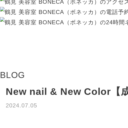
BLOG
New nail & New Colo
2024.07.05
成田悠里