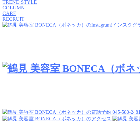
TREND STYLE
COLUMN
CARE
RECRUIT
045-580-248