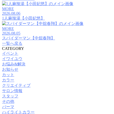
MORE
2026.08.06
1人麻辣湯【小田妃悠】
MORE
2026.08.05
スパイダーマン【中舘春翔】
一覧へ戻る
CATEGORY
イベント
イワイユウ
お悩み&解決
お知らせ
カット
カラー
クリエイティブ
サロン情報
スタッフ
その他
パーマ
ハイライトカラー