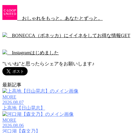
おしゃれをもっと。あなたとずっと。
BONECCA（ボネッカ）にイイネをしてお得な情報GET
Instagramはじめました
”いいね”と思ったらシェアをお願いします♪
最新記事
MORE
2026.08.07
上高地【日山晃志】
MORE
2026.08.06
河口湖【森文乃】