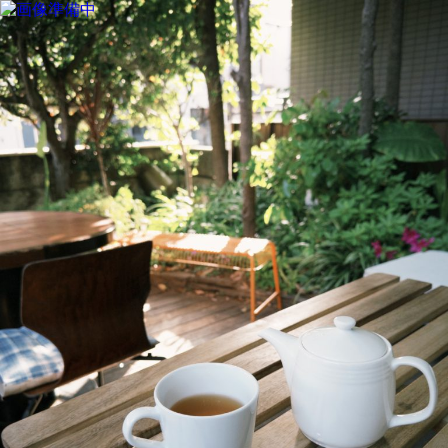
MENU
SALON INFORMATION
STAFF
GALLERY
BLOG
KUCHIKOMI
MOVIE
TREND STYLE
COLUMN
CARE
RECRUIT