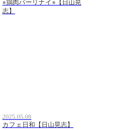
⭐︎鶏肉パーリナイ⭐︎【日山晃
志】
2025.05.08
カフェ日和【日山晃志】