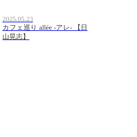
2025.05.23
カフェ巡り allée -アレ- 【日
山晃志】