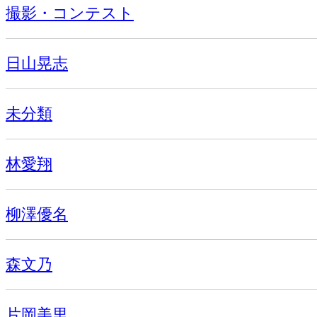
撮影・コンテスト
日山晃志
未分類
林愛翔
柳澤優名
森文乃
片岡美里