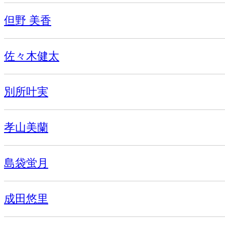
但野 美香
佐々木健太
別所叶実
孝山美蘭
島袋蛍月
成田悠里