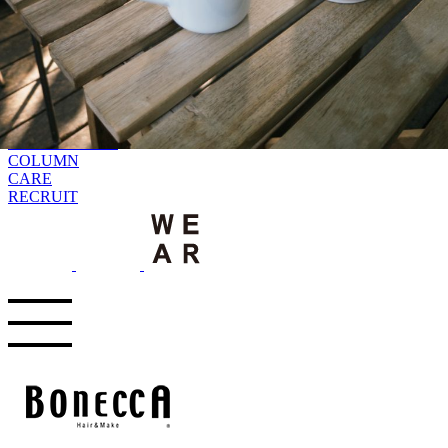
MENU
SALON INFORMATION
STAFF
GALLERY
BLOG
KUCHIKOMI
MOVIE
TREND STYLE
COLUMN
CARE
RECRUIT