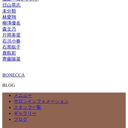
日山晃志
未分類
林愛翔
柳澤優名
森文乃
片岡美里
石川小春
石黒聡子
鹿島彩
齊藤陽菜
BONECCA
BLOG
メニュー
サロンインフォメーション
スタッフ一覧
ギャラリー
ブログ