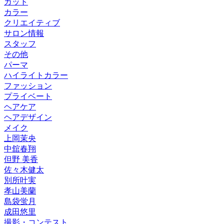
カット
カラー
クリエイティブ
サロン情報
スタッフ
その他
パーマ
ハイライトカラー
ファッション
プライベート
ヘアケア
ヘアデザイン
メイク
上岡茉央
中舘春翔
但野 美香
佐々木健太
別所叶実
孝山美蘭
島袋蛍月
成田悠里
撮影・コンテスト