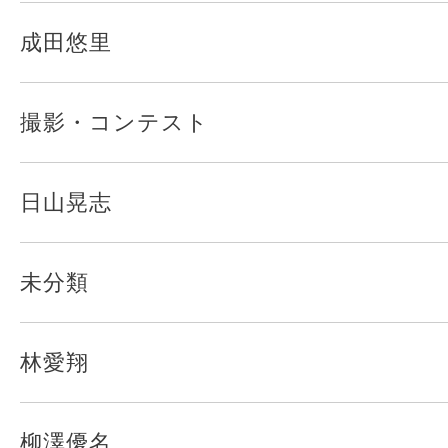
成田悠里
撮影・コンテスト
日山晃志
未分類
林愛翔
柳澤優名