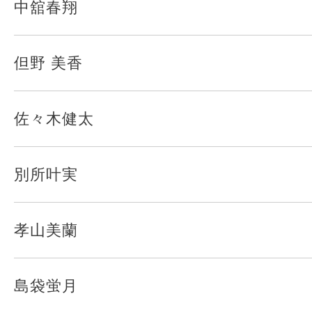
中舘春翔
但野 美香
佐々木健太
別所叶実
孝山美蘭
島袋蛍月