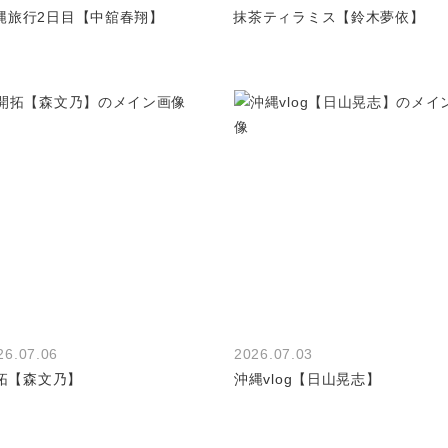
縄旅行2日目【中舘春翔】
抹茶ティラミス【鈴木夢依】
26.07.06
2026.07.03
拓【森文乃】
沖縄vlog【日山晃志】