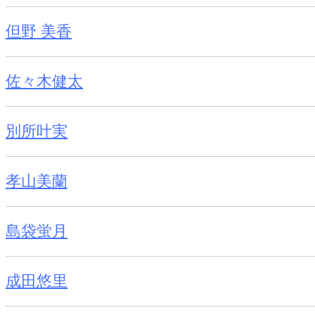
但野 美香
佐々木健太
別所叶実
孝山美蘭
島袋蛍月
成田悠里