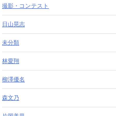
撮影・コンテスト
日山晃志
未分類
林愛翔
柳澤優名
森文乃