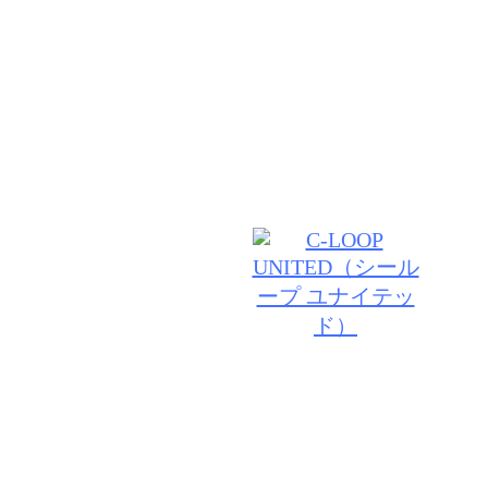
す。そして、「サロン」という本来の意味である「憩
う言葉通り、皆さまからの耳よりな情報、プロからの
その他さまざまな美に関する情報が集まり、BONECC
ーティーの輪」が様々な形で広がる事を理想とします
© 2026 BONECCA