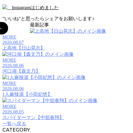
Instagramはじめました
”いいね”と思ったらシェアをお願いします♪
最新記事
MORE
2026.08.07
上高地【日山晃志】
MORE
2026.08.06
河口湖【森文乃】
MORE
2026.08.06
1人麻辣湯【小田妃悠】
MORE
2026.08.05
スパイダーマン【中舘春翔】
一覧へ戻る
CATEGORY