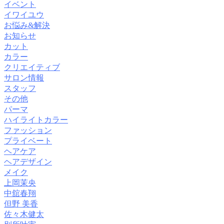
イベント
イワイユウ
お悩み&解決
お知らせ
カット
カラー
クリエイティブ
サロン情報
スタッフ
その他
パーマ
ハイライトカラー
ファッション
プライベート
ヘアケア
ヘアデザイン
メイク
上岡茉央
中舘春翔
但野 美香
佐々木健太