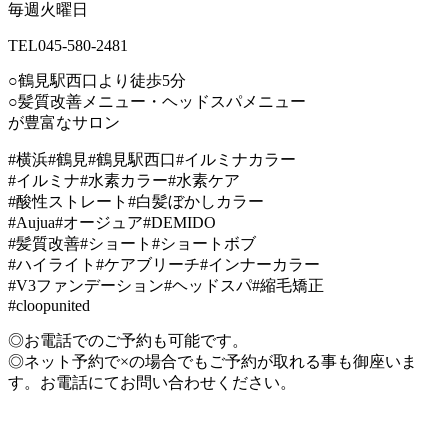
毎週火曜日
TEL045-580-2481
○鶴見駅西口より徒歩5分
○髪質改善メニュー・ヘッドスパメニュー
が豊富なサロン
#横浜#鶴見#鶴見駅西口#イルミナカラー
#イルミナ#水素カラー#水素ケア
#酸性ストレート#白髪ぼかしカラー
#Aujua#オージュア#DEMIDO
#髪質改善#ショート#ショートボブ
#ハイライト#ケアブリーチ#インナーカラー
#V3ファンデーション#ヘッドスパ#縮毛矯正
#cloopunited
◎お電話でのご予約も可能です。
◎ネット予約で×の場合でもご予約が取れる事も御座いま
す。お電話にてお問い合わせください。