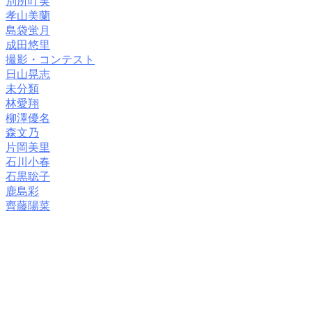
別所叶実
孝山美蘭
島袋蛍月
成田悠里
撮影・コンテスト
日山晃志
未分類
林愛翔
柳澤優名
森文乃
片岡美里
石川小春
石黒聡子
鹿島彩
齊藤陽菜