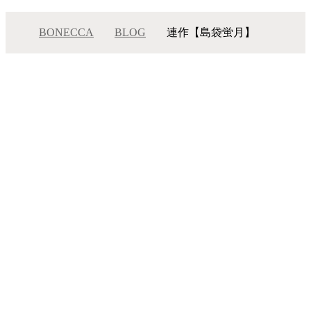
BONECCA
BLOG
連作【島袋蛍月】
連作【島袋蛍月】
メニュー
サロンインフォメーション
スタッフ一覧
ギャラリー
ブログ