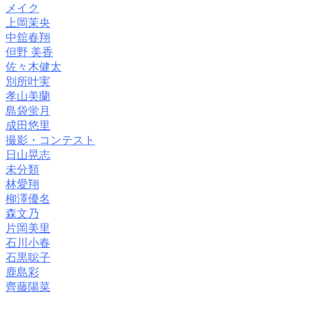
メイク
上岡茉央
中舘春翔
但野 美香
佐々木健太
別所叶実
孝山美蘭
島袋蛍月
成田悠里
撮影・コンテスト
日山晃志
未分類
林愛翔
柳澤優名
森文乃
片岡美里
石川小春
石黒聡子
鹿島彩
齊藤陽菜