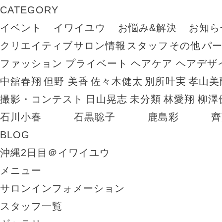
CATEGORY
イベント
イワイユウ
お悩み&解決
お知ら
クリエイティブ
サロン情報
スタッフ
その他
パ
ファッション
プライベート
ヘアケア
ヘアデザ
中舘春翔
但野 美香
佐々木健太
別所叶実
孝山美
撮影・コンテスト
日山晃志
未分類
林愛翔
柳澤
石川小春
石黒聡子
鹿島彩
齊
BLOG
沖縄2日目＠イワイユウ
メニュー
サロンインフォメーション
スタッフ一覧