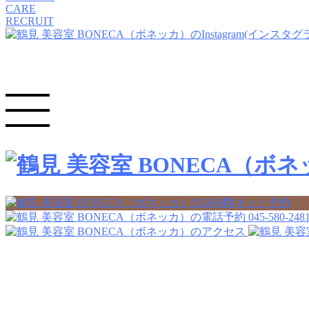
CARE
RECRUIT
045-580-248