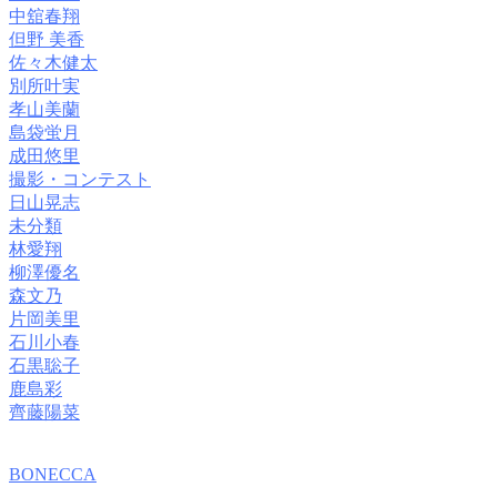
中舘春翔
但野 美香
佐々木健太
別所叶実
孝山美蘭
島袋蛍月
成田悠里
撮影・コンテスト
日山晃志
未分類
林愛翔
柳澤優名
森文乃
片岡美里
石川小春
石黒聡子
鹿島彩
齊藤陽菜
BONECCA