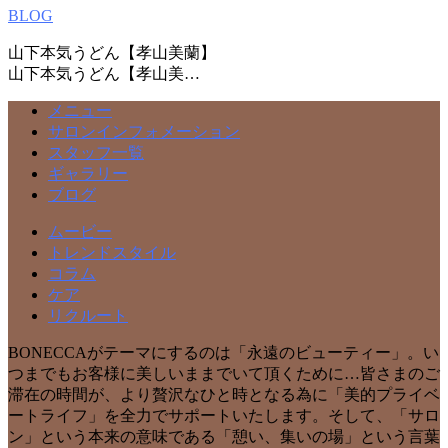
BLOG
山下本気うどん【孝山美蘭】
山下本気うどん【孝山美…
メニュー
サロンインフォメーション
スタッフ一覧
ギャラリー
ブログ
ムービー
トレンドスタイル
コラム
ケア
リクルート
BONECCAがテーマにするのは「永遠のビューティー」。い
つまでもお客様に美しいままでいて頂くために…皆さまのご
滞在の時間が、より贅沢なひと時となる為に「美的プライベ
ートライフ」を全力でサポートいたします。そして、「サロ
ン」という本来の意味である「憩い、集いの場」という言葉