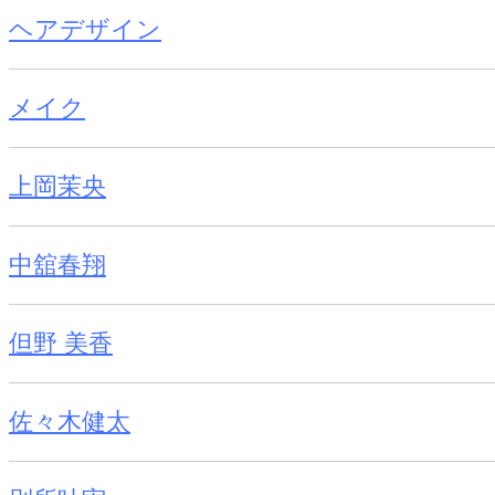
ヘアデザイン
メイク
上岡茉央
中舘春翔
但野 美香
佐々木健太