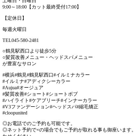
土曜日・日曜日
9:00～18:00【カット最終受付17:00】
【定休日】
毎週火曜日
TEL045-580-2481
○鶴見駅西口より徒歩5分
○髪質改善メニュー・ヘッドスパメニュー
が豊富なサロン
#横浜#鶴見#鶴見駅西口#イルミナカラー
#イルミナ#アディクシーカラー
#Aujua#オージュア
#髪質改善#ショート#ショートボブ
#ハイライト#ケアブリーチ#インナーカラー
#V3ファンデーション#ヘッドスパ#縮毛矯正
#cloopunited
◎お電話でのご予約も可能です。
◎ネット予約で×の場合でもご予約が取れる事も御座います