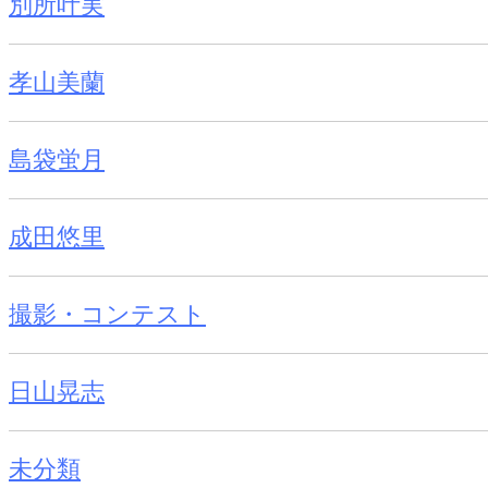
別所叶実
孝山美蘭
島袋蛍月
成田悠里
撮影・コンテスト
日山晃志
未分類