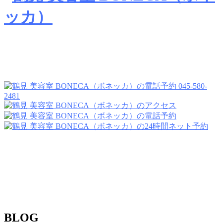
045-580-
2481
BLOG