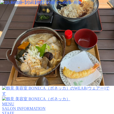
MENU
SALON INFORMATION
STAFF
GALLERY
BLOG
KUCHIKOMI
MOVIE
TREND STYLE
COLUMN
CARE
RECRUIT
MENU
SALON INFORMATION
STAFF