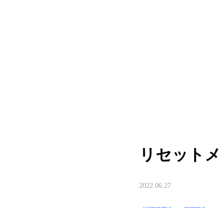
MOVIE
TREND STYLE
COLUMN
CARE
RECRUIT
リセットメ
2022.06.27
お知らせ
鹿島彩