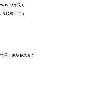
ーののりが良く
より綺麗に行う
ので是非BONECCAで