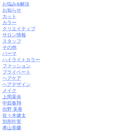
お悩み&解決
お知らせ
カット
カラー
クリエイティブ
サロン情報
スタッフ
その他
パーマ
ハイライトカラー
ファッション
プライベート
ヘアケア
ヘアデザイン
メイク
上岡茉央
中舘春翔
但野 美香
佐々木健太
別所叶実
孝山美蘭