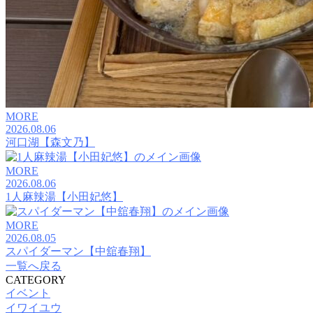
MORE
2026.08.06
河口湖【森文乃】
MORE
2026.08.06
1人麻辣湯【小田妃悠】
MORE
2026.08.05
スパイダーマン【中舘春翔】
一覧へ戻る
CATEGORY
イベント
イワイユウ