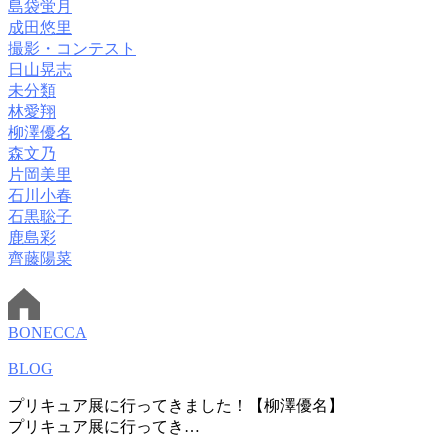
島袋蛍月
成田悠里
撮影・コンテスト
日山晃志
未分類
林愛翔
柳澤優名
森文乃
片岡美里
石川小春
石黒聡子
鹿島彩
齊藤陽菜
BONECCA
BLOG
プリキュア展に行ってきました！【柳澤優名】
プリキュア展に行ってき…