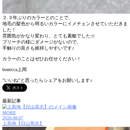
２.３年ぶりのカラーとのことで、
地毛の髪色から明るいカラーにイメチェンさせていただきま
した！
雰囲気がかなり変わり、とても素敵でした☆
ブリーチの様にダメージがないので、
手触りの良さも維持しやすいです♪
カラーのことはぜひお任せください！
bonecca上岡
”いいね”と思ったらシェアをお願いします♪
最新記事
MORE
2026.08.07
上高地【日山晃志】