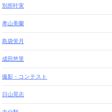
別所叶実
孝山美蘭
島袋蛍月
成田悠里
撮影・コンテスト
日山晃志