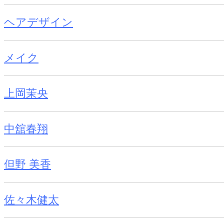
ヘアデザイン
メイク
上岡茉央
中舘春翔
但野 美香
佐々木健太