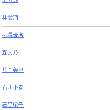
未分類
林愛翔
柳澤優名
森文乃
片岡美里
石川小春
石黒聡子