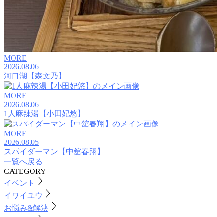
MORE
2026.08.06
河口湖【森文乃】
MORE
2026.08.06
1人麻辣湯【小田妃悠】
MORE
2026.08.05
スパイダーマン【中舘春翔】
一覧へ戻る
CATEGORY
イベント
イワイユウ
お悩み&解決