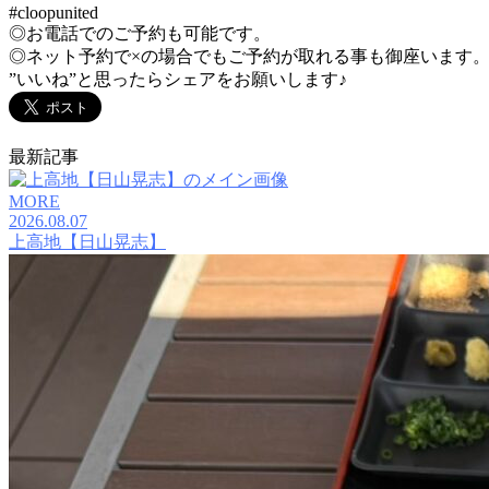
#cloopunited
◎お電話でのご予約も可能です。
◎ネット予約で×の場合でもご予約が取れる事も御座います
”いいね”と思ったらシェアをお願いします♪
最新記事
MORE
2026.08.07
上高地【日山晃志】