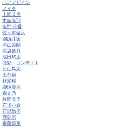
ヘアデザイン
メイク
上岡茉央
中舘春翔
但野 美香
佐々木健太
別所叶実
孝山美蘭
島袋蛍月
成田悠里
撮影・コンテスト
日山晃志
未分類
林愛翔
柳澤優名
森文乃
片岡美里
石川小春
石黒聡子
鹿島彩
齊藤陽菜