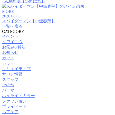
1人麻辣湯【小田妃悠】
MORE
2026.08.05
スパイダーマン【中舘春翔】
一覧へ戻る
CATEGORY
イベント
イワイユウ
お悩み&解決
お知らせ
カット
カラー
クリエイティブ
サロン情報
スタッフ
その他
パーマ
ハイライトカラー
ファッション
プライベート
ヘアケア