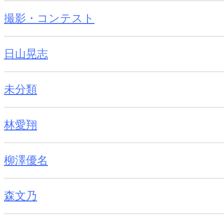
撮影・コンテスト
日山晃志
未分類
林愛翔
柳澤優名
森文乃