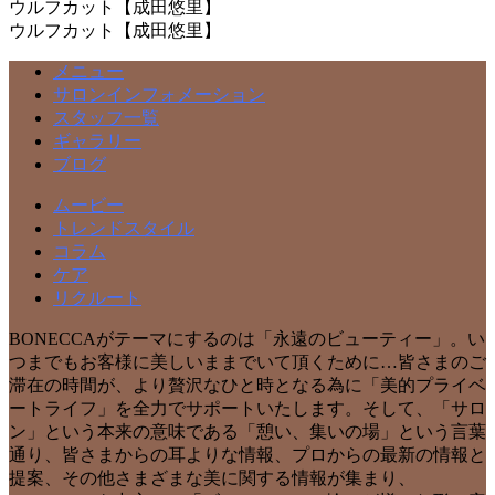
ウルフカット【成田悠里】
ウルフカット【成田悠里】
メニュー
サロンインフォメーション
スタッフ一覧
ギャラリー
ブログ
ムービー
トレンドスタイル
コラム
ケア
リクルート
BONECCAがテーマにするのは「永遠のビューティー」。い
つまでもお客様に美しいままでいて頂くために…皆さまのご
滞在の時間が、より贅沢なひと時となる為に「美的プライベ
ートライフ」を全力でサポートいたします。そして、「サロ
ン」という本来の意味である「憩い、集いの場」という言葉
通り、皆さまからの耳よりな情報、プロからの最新の情報と
提案、その他さまざまな美に関する情報が集まり、