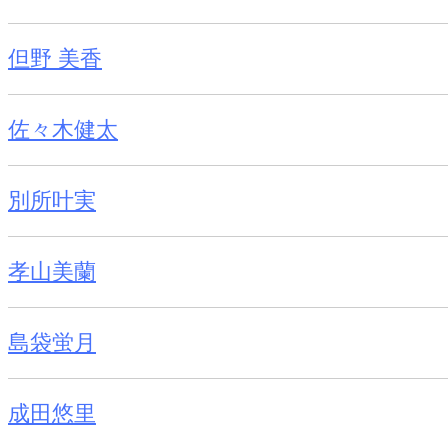
但野 美香
佐々木健太
別所叶実
孝山美蘭
島袋蛍月
成田悠里