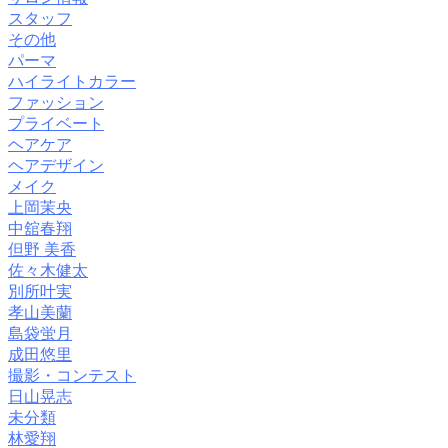
スタッフ
その他
パーマ
ハイライトカラー
ファッション
プライベート
ヘアケア
ヘアデザイン
メイク
上岡茉央
中舘春翔
但野 美香
佐々木健太
別所叶実
孝山美蘭
島袋蛍月
成田悠里
撮影・コンテスト
日山晃志
未分類
林愛翔