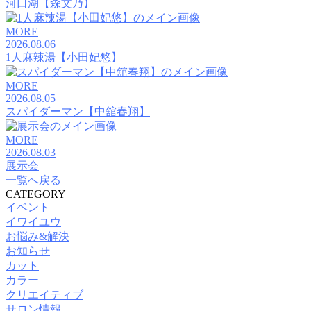
河口湖【森文乃】
MORE
2026.08.06
1人麻辣湯【小田妃悠】
MORE
2026.08.05
スパイダーマン【中舘春翔】
MORE
2026.08.03
展示会
一覧へ戻る
CATEGORY
イベント
イワイユウ
お悩み&解決
お知らせ
カット
カラー
クリエイティブ
サロン情報