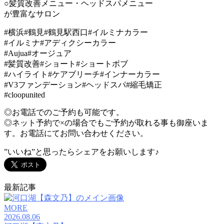
○髪質改善メニュー・ヘッドスパメニュー
が豊富なサロン
#横浜#鶴見#鶴見駅西口#イルミナカラー
#イルミナ#アディクシーカラー
#Aujua#オージュア
#髪質改善#ショート#ショートボブ
#ハイライト#ケアブリーチ#インナーカラー
#V3ファンデーション#ヘッドスパ#縮毛矯正
#cloopunited
◎お電話でのご予約も可能です。
◎ネット予約で×の場合でもご予約が取れる事も御座いま
す。お電話にてお問い合わせください。
”いいね”と思ったらシェアをお願いします♪
最新記事
MORE
2026.08.06