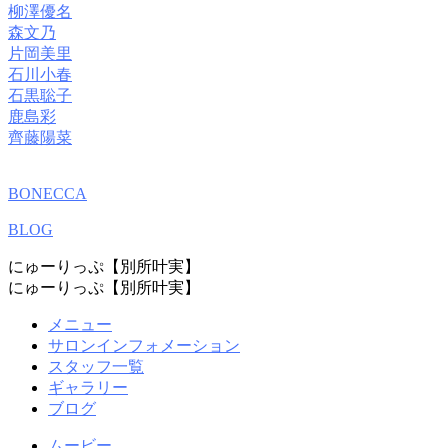
柳澤優名
森文乃
片岡美里
石川小春
石黒聡子
鹿島彩
齊藤陽菜
BONECCA
BLOG
にゅーりっぷ【別所叶実】
にゅーりっぷ【別所叶実】
メニュー
サロンインフォメーション
スタッフ一覧
ギャラリー
ブログ
ムービー