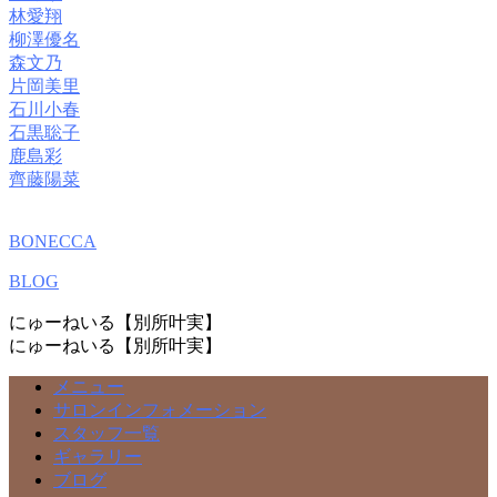
林愛翔
柳澤優名
森文乃
片岡美里
石川小春
石黒聡子
鹿島彩
齊藤陽菜
BONECCA
BLOG
にゅーねいる【別所叶実】
にゅーねいる【別所叶実】
メニュー
サロンインフォメーション
スタッフ一覧
ギャラリー
ブログ