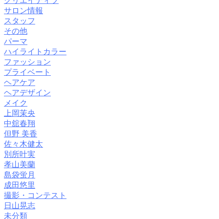
クリエイティブ
サロン情報
スタッフ
その他
パーマ
ハイライトカラー
ファッション
プライベート
ヘアケア
ヘアデザイン
メイク
上岡茉央
中舘春翔
但野 美香
佐々木健太
別所叶実
孝山美蘭
島袋蛍月
成田悠里
撮影・コンテスト
日山晃志
未分類