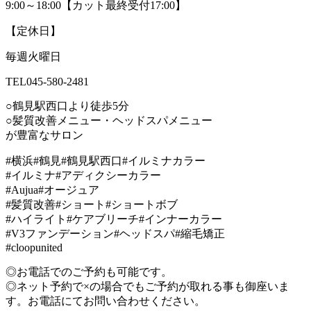
9:00～18:00【カット最終受付17:00】
【定休日】
毎週火曜日
TEL045-580-2481
○鶴見駅西口より徒歩5分
○髪質改善メニュー・ヘッドスパメニュー
が豊富なサロン
#横浜#鶴見#鶴見駅西口#イルミナカラー
#イルミナ#アディクシーカラー
#Aujua#オージュア
#髪質改善#ショート#ショートボブ
#ハイライト#ケアブリーチ#インナーカラー
#V3ファンデーション#ヘッドスパ#縮毛矯正
#cloopunited
◎お電話でのご予約も可能です。
◎ネット予約で×の場合でもご予約が取れる事も御座いま
す。お電話にてお問い合わせください。