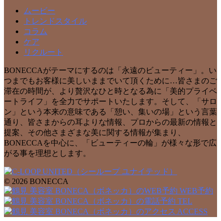
ムービー
トレンドスタイル
コラム
ケア
リクルート
BONECCAがテーマにするのは「永遠のビューティー」。い
つまでもお客様に美しいままでいて頂くために…皆さまのご
滞在の時間が、より贅沢なひと時となる為に「美的プライベ
ートライフ」を全力でサポートいたします。そして、「サロ
ン」という本来の意味である「憩い、集いの場」という言葉
通り、皆さまからの耳よりな情報、プロからの最新の情報と
提案、その他さまざまな美に関する情報が集まり、
BONECCAを中心に、「ビューティーの輪」が様々な形で広
がる事を理想とします。
© 2026 BONECCA
WEB予約
TEL
ACCESS