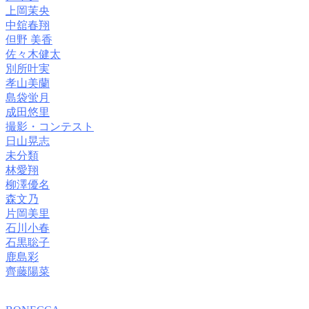
上岡茉央
中舘春翔
但野 美香
佐々木健太
別所叶実
孝山美蘭
島袋蛍月
成田悠里
撮影・コンテスト
日山晃志
未分類
林愛翔
柳澤優名
森文乃
片岡美里
石川小春
石黒聡子
鹿島彩
齊藤陽菜