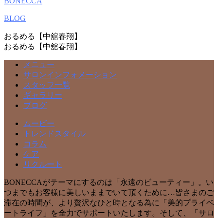
BONECCA
BLOG
おるめる【中舘春翔】
おるめる【中舘春翔】
メニュー
サロンインフォメーション
スタッフ一覧
ギャラリー
ブログ
ムービー
トレンドスタイル
コラム
ケア
リクルート
BONECCAがテーマにするのは「永遠のビューティー」。い
つまでもお客様に美しいままでいて頂くために…皆さまのご
滞在の時間が、より贅沢なひと時となる為に「美的プライベ
ートライフ」を全力でサポートいたします。そして、「サロ